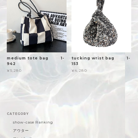
medium tote bag 1-
tucking wrist bag 1-
942
153
¥5,280
¥4,280
CATEGORY
show-case Ranking
アウター