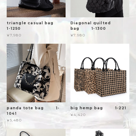
triangle casual bag
Diagonal quilted
1-1250
bag 1-1300
¥7,980
¥7,980
panda tote bag 1-
big hemp bag 1-221
1041
¥4,420
¥5,480