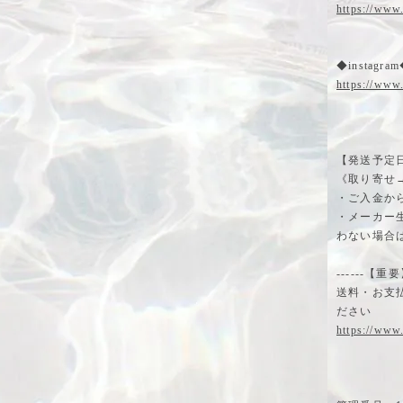
https://www
◆instagra
https://www
【発送予定
《取り寄せ
・ご入金か
・メーカー
わない場合
------【重要】--
送料・お支
ださい
https://www