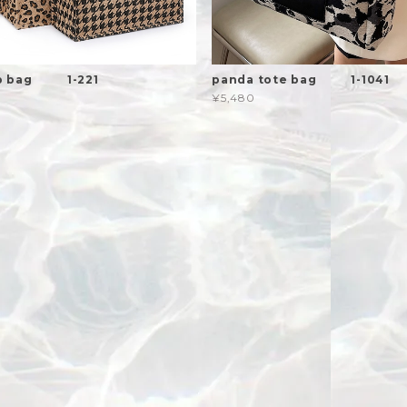
mp bag 1-221
panda tote bag 1-1041
¥5,480