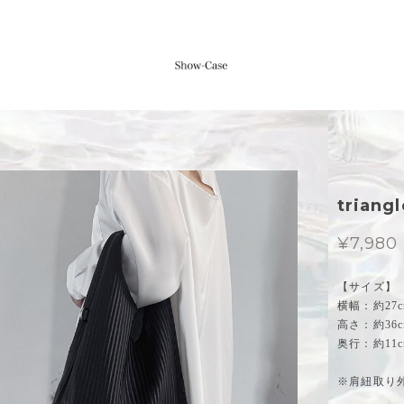
trian
¥7,980
【サイズ】
横幅：約27c
高さ：約36c
奥行：約11c
※肩紐取り