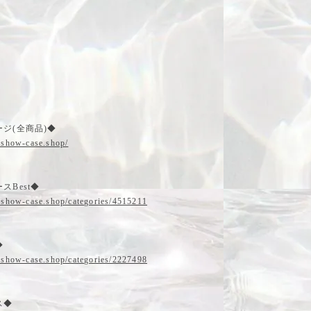
ジ(全商品)◆
.show-case.shop/
スBest◆
.show-case.shop/categories/4515211
◆
.show-case.shop/categories/2227498
ス◆