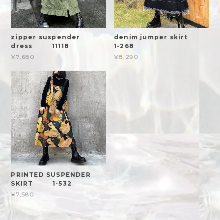
zipper suspender
denim jumper skirt
dress 11118
1-268
¥7,680
¥8,290
PRINTED SUSPENDER
SKIRT 1-532
¥7,580