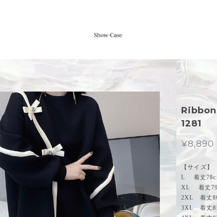
Ribbo
1281
¥8,890
【サイズ】
L 着丈78c
XL 着丈79
2XL 着丈8
3XL 着丈8