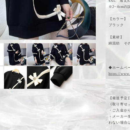
4XL 着丈8
※2~4cm
【カラー】
ブラック
【素材】
綿混紡 そ
◆ホームペー
https://www
【発送予定
《取り寄せ
・ご入金か
・メーカー
わない場合