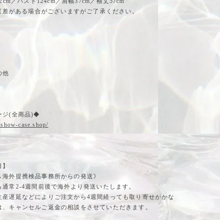
2cm／バスト124cm／肩幅37cm／袖丈57cm
の誤差がある場合がございますがご了承ください。
の他
ジ(全商品)◆
.show-case.shop/
日】
→海外提携検品事務所からの発送》
ら通常2-4週間前後で海外より発送いたします。
生産遅延などによりご注文から4週間経っても取り寄せがかな
は、キャンセルご返金の相談をさせていただきます。