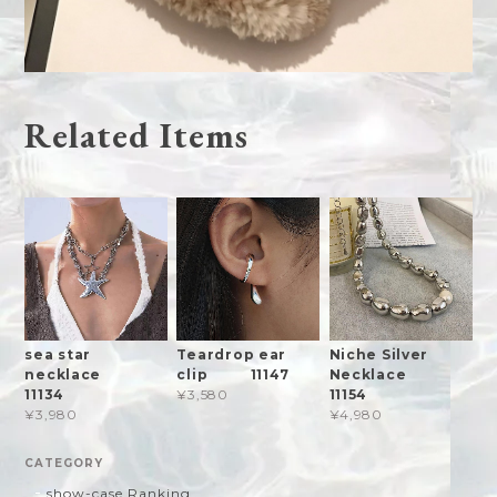
Related Items
sea ​​star
Teardrop ear
Niche Silver
necklace
clip 11147
Necklace
11134
11154
¥3,580
¥3,980
¥4,980
CATEGORY
show-case Ranking