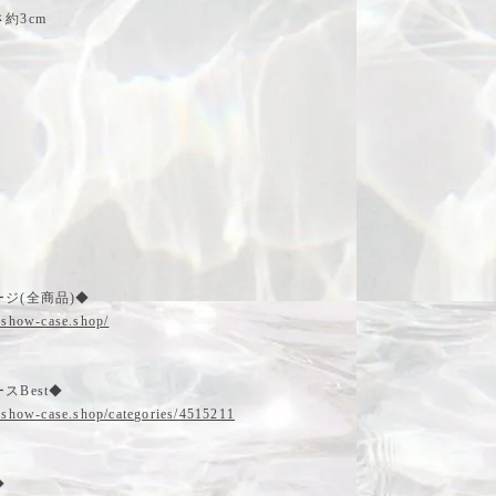
約3cm
ジ(全商品)◆
.show-case.shop/
スBest◆
.show-case.shop/categories/4515211
◆