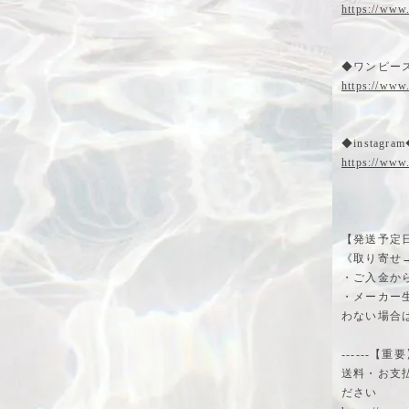
https://www
◆ワンピー
https://www
◆instagra
https://www
【発送予定
《取り寄せ
・ご入金か
・メーカー
わない場合
------【重要】--
送料・お支
ださい