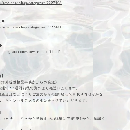
.show-case.shop/categories/2227498
ス◆
.show-case.shop/categories/2227441
m◆
.instagram.com/show_case_official/
日】
→海外提携検品事務所からの発送》
ら通常2-4週間前後で海外より発送いたします。
生産遅延などによりご注文から4週間経っても取り寄せがかな
は、キャンセルご返金の相談をさせていただきます。
-------------------------------------------
払い方法・ご注文から発送までの詳細は下記URLからご確認く