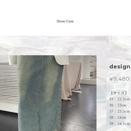
desig
¥9,480
【サイズ】
35：22.5cm
36：23cm
37：23.5cm
38：24cm
39：24.5cm