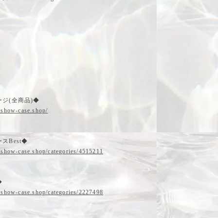
ジ(全商品)◆
.show-case.shop/
スBest◆
.show-case.shop/categories/4515211
◆
.show-case.shop/categories/2227498