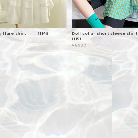
ng flare shirt 11145
Doll collar short sleeve 
11151
¥6,980