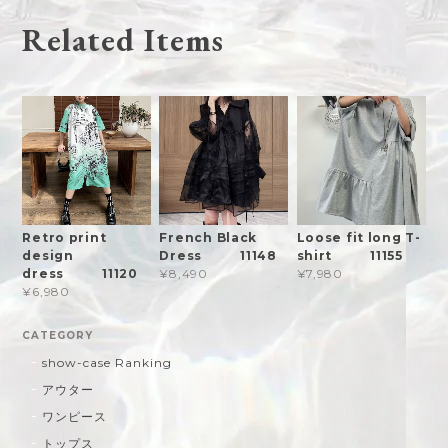
Related Items
Retro print
French Black
Loose fit long T-
design
Dress 11148
shirt 11155
dress 11120
¥8,490
¥7,980
¥6,980
CATEGORY
show-case Ranking
アウター
ワンピース
トップス