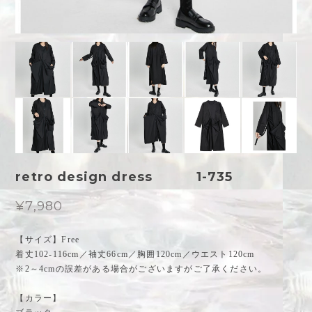
retro design dress 1-735
¥7,980
【サイズ】Free
着丈102-116cm／袖丈66cm／胸囲120cm／ウエスト120cm
※2～4cmの誤差がある場合がございますがご了承ください。
【カラー】